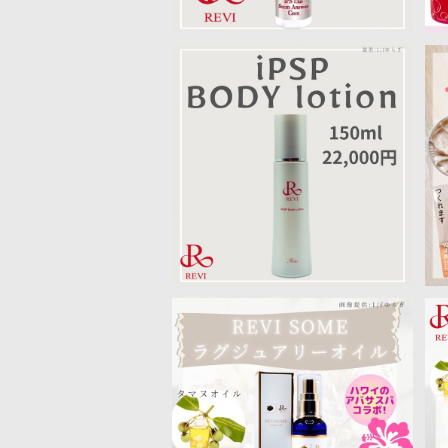
【送料無料】細胞の時を戻すIPS
Pボディローション
¥22,000
【送料無料】REVIタマヌオイル×
エクソソーム 美容オイル
¥19,800