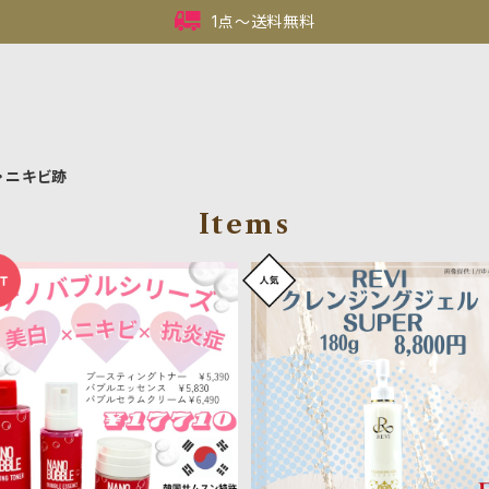
1点〜送料無料
・ニキビ跡
Items
【ニキビ毛穴くすみ】ナノバブル
【送料無料！】とろーり潤いジェ
シリーズ 3点セット
*ルヴィ クレンジングジェ
¥17,710
¥8,800
180g