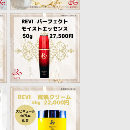
ク
【送料無料!】ルヴィ パーフェク
トモイストエッセンス
¥27,500
S
【送料無料】リニューアル❗️スピキ
0
ュール60万本でリフトアップ❗️陶
¥22,000
肌クリーム