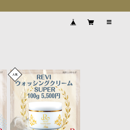
ル
【送料無料!】市販の洗顔に戻れ
ル
ない！★ルヴィ ウォッシングク
¥5,500
リーム 100g