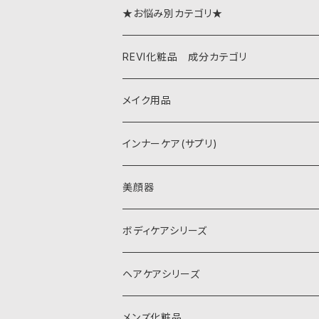
★お悩み別カテゴリ★
ニキビ・ニキビ跡
REVI化粧品 成分カテゴリ
肌荒れ・敏感
パーフェクトシリーズ(基礎化粧品)
メイク用品
シミ・くすみ
REVI SOME シリーズ
インナーケア(サプリ)
シワ・たるみ
再生因子(Cysay)シリーズ
美顔器
毛穴改善
スピキュールシリーズ(針)
ボディケアシリーズ
若返り・今より美しく
NMN シリーズ (若化)
ヘアケアシリーズ
その他
メンズ化粧品