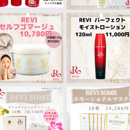
【MEGUMIさんご愛用】REVI 天
【送料無料!】ルヴィ パーフェ
然成分でザラつきケア★ルヴ
トモイストローション
¥10,780
¥11,000
ィ セルフゴマージュ 120g
【送料無料】REVIラグジュアリー
【REVI炭酸ガスパック】REVI
オイルマスク 話題のエクソソー
OMEエモーショナルマスク 2
¥18,150
¥24,200
ム×タマヌオイル
包