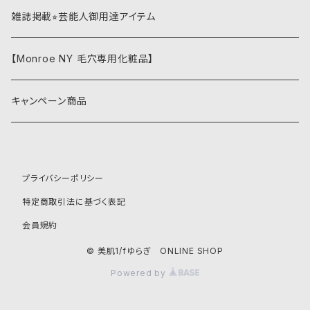
アウラルームシリーズ(オーガニック)
雑誌掲載⭐︎芸能人御用達アイテム
NANO bubble (ナノバブル)
【Monroe NY 毛穴専用化粧品】
キャンペーン商品
プライバシーポリシー
特定商取引法に基づく表記
会員規約
© 美肌1/fゆらぎ ONLINE SHOP
Powered by