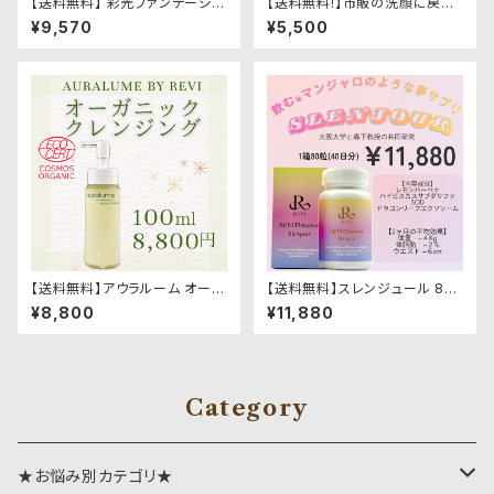
【送料無料】 彩光ファンデーショ
【送料無料!】市販の洗顔に戻れ
ン
ない！★ルヴィ ウォッシングク
¥9,570
¥5,500
リーム 100g
【送料無料】アウラルーム オーガ
【送料無料】スレンジュール 80
ニック毛穴美容液のようなクレ
粒40日分
¥8,800
¥11,880
ンジング
Category
★お悩み別カテゴリ★