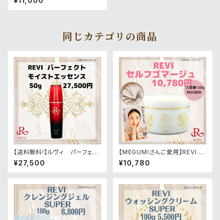
¥11,000
同じカテゴリの商品
【送料無料!】ルヴィ パーフェク
【MEGUMIさんご愛用】REVI 天
トモイストエッセンス
然成分でザラつきケア★ルヴ
¥27,500
¥10,780
ィ セルフゴマージュ 120g