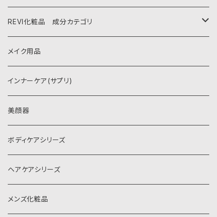
ニキビ・ニキビ跡
REVI化粧品 成分カテゴリ
肌荒れ・敏感
パーフェクトシリーズ(基礎化粧品)
メイク用品
シミ・くすみ
REVI SOME シリーズ
インナーケア(サプリ)
シワ・たるみ
再生因子(Cysay)シリーズ
美顔器
毛穴改善
スピキュールシリーズ(針)
ボディケアシリーズ
若返り・今より美しく
NMN シリーズ (若化)
ヘアケアシリーズ
その他
メンズ化粧品